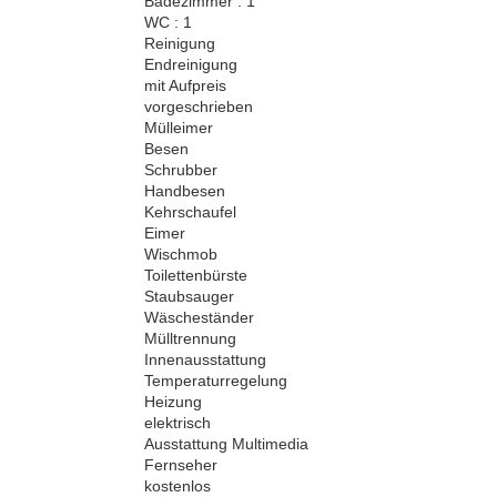
Badezimmer : 1
WC : 1
Reinigung
Endreinigung
mit Aufpreis
vorgeschrieben
Mülleimer
Besen
Schrubber
Handbesen
Kehrschaufel
Eimer
Wischmob
Toilettenbürste
Staubsauger
Wäscheständer
Mülltrennung
Innenausstattung
Temperaturregelung
Heizung
elektrisch
Ausstattung Multimedia
Fernseher
kostenlos