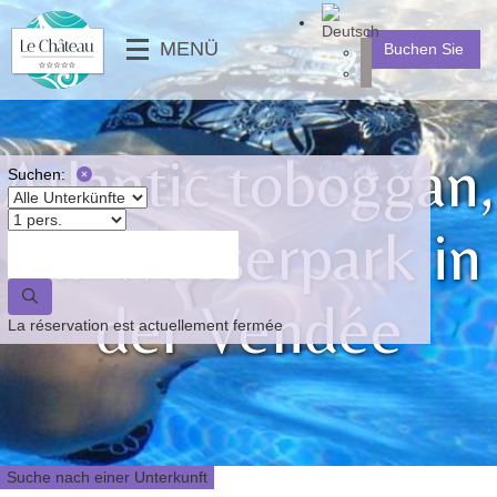
╳
MENÜ
Buchen Sie
DIENSTLEISTUNGEN
MOBILHEIME
⟶
FOTOGALERIE
MOBILHEIME PMR
Atlantic toboggan,
VIDEOS
STELLPLÄTZE
Suchen:
NACHRICHTEN
Ihr Wasserpark in
⟵
⟶
⟵
der Vendée
La réservation est actuellement fermée
Suche nach einer Unterkunft