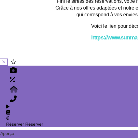
Fini le stress des réservations, votr
Grâce à nos offres adaptées et notre e
qui correspond à vos envies 
Voici le lien pour dé
https://www.sunmar
Réserver
Réserver
Aperçu