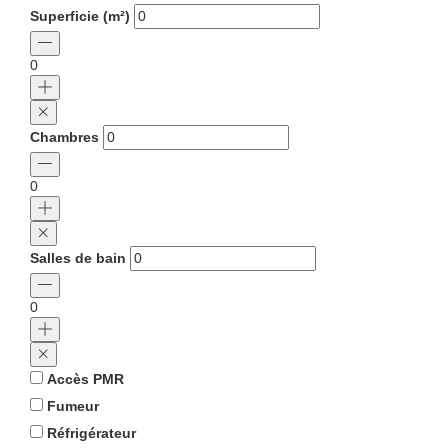
Superficie (m²)
0
Chambres
0
Salles de bain
0
Accès PMR
Fumeur
Réfrigérateur