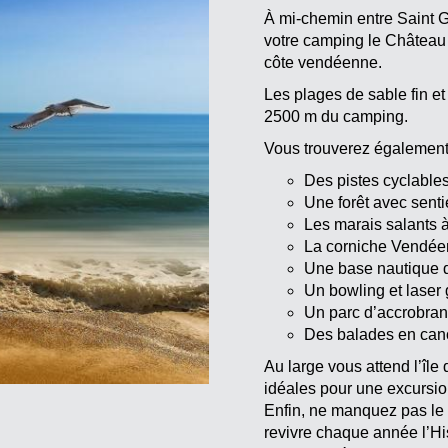
À mi-chemin entre Saint G
votre camping le Château v
côte vendéenne.
Les plages de sable fin et
2500 m du camping.
Vous trouverez également
Des pistes cyclable
Une forêt avec sent
Les marais salants 
La corniche Vendéen
Une base nautique d
Un bowling et laser
Un parc d’accrobran
Des balades en cano
Au large vous attend l’île 
idéales pour une excursi
Enfin, ne manquez pas le 
revivre chaque année l’His