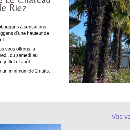
de Riez
oboggans à sensations :
oggans d’une hauteur de
ut.
ous vous offrons la
credi, du samedi au
juillet et août.
r un minimum de 2 nuits.
Vos v