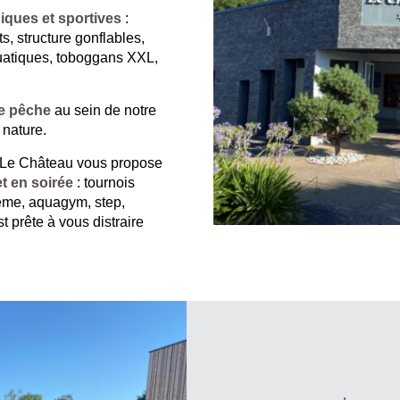
iques et sportives
:
ts, structure gonflables,
quatiques, toboggans XXL,
e pêche
au sein de notre
 nature.
b Le Château vous propose
et en soirée
: tournois
hème, aquagym, step,
 prête à vous distraire